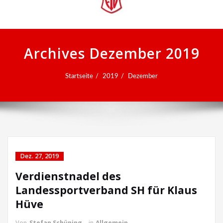
Archives Dezember 2019
Startseite
2019
Dezember
Dez. 27, 2019
Verdienstnadel des
Landessportverband SH für Klaus
Hüve
Von
Stefan Schüning
in
Allgemein