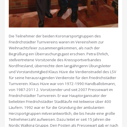
Die Teilnehmer der beiden Koronarsportgruppen des
Friedrichstädter Turnvereins waren im Vereinsheim zur
Weihnachtsfeier zusammengekommen, als nach der
Begrüßung ein Überraschungsgast erschien. Petra Ehrlich,
stellvertretene Vorsitzende des Kreissportverbandes
Nordfriesland, überreichte dem langjährigenn Übungsleiter
und Vorstandsmitglied Klaus Hüve die Verdienstnadel des LSV
für seine herausragenden Verdienste für den Friedrichstädter
Turnverein. Klaus Hüve war von 1972-1990 Handballobmann,
von 1987-2011 2. Vorsitzender und seit 2007 Pressewart im
Friedrichstädter Turnverein. Er war Hauptorganisator der
beliebten Friedrichstädter Stadtläufe mit teilweise über 400
Läufern. 1992 war er für die Gründung der ambulanten
Herzsportgruppen mitverantwortlich, die bis heute eine große
Teilnehmerzahl aufweisen. Dazu leitet er seit 15 Jahren die
Nordic Walking Gruppe. Den Posten als Pressewart gab er nach