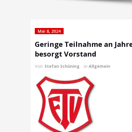
Mai 8, 2024
Geringe Teilnahme an Jah
besorgt Vorstand
Von
Stefan Schüning
in
Allgemein